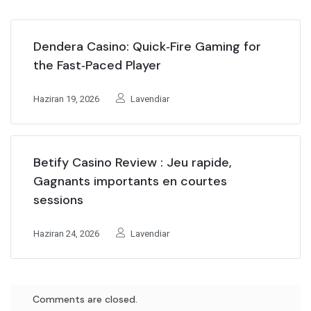
Dendera Casino: Quick‑Fire Gaming for
the Fast‑Paced Player
Haziran 19, 2026
Lavendiar
Betify Casino Review : Jeu rapide,
Gagnants importants en courtes
sessions
Haziran 24, 2026
Lavendiar
Comments are closed.