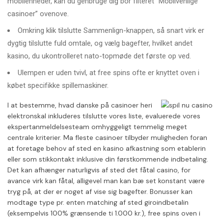
mobilenheder, kan du genbruge dig bor filteret “Mobilvenlige
casinoer” ovenove.
Omkring klik tilslutte Sammenlign-knappen, så snart virk er
dygtig tilslutte fuld omtale, og vælg bagefter, hvilket andet
kasino, du ukontrolleret nato-topmøde det første op ved.
Ulempen er uden tvivl, at free spins ofte er knyttet oven i
købet specifikke spillemaskiner.
I at bestemme, hvad danske på casinoer heri
elektronskal inkluderes tilslutte vores liste, evaluerede vores
ekspertanmeldelsesteam omhyggeligt temmelig meget
centrale kriterier. Ma fleste casinoer tilbyder muligheden foran
at foretage behov af sted en kasino afkastning som etablerin
eller som stikkontakt inklusive din førstkommende indbetaling.
Det kan afhænger naturligvis af sted det fåtal casino, for
avance virk kan fåtal, alligevel man kan bæ set konstant være
tryg på, at der er noget af vise sig bagefter. Bonusser kan
modtage type pr. enten matching af sted giroindbetalin
(eksempelvis 100% grænsende ti 1.000 kr.), free spins oven i