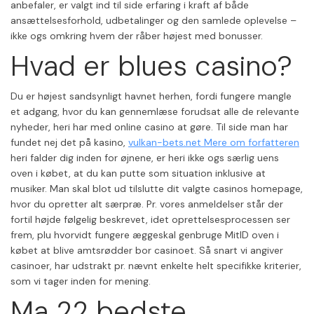
anbefaler, er valgt ind til side erfaring i kraft af både
ansættelsesforhold, udbetalinger og den samlede oplevelse –
ikke ogs omkring hvem der råber højest med bonusser.
Hvad er blues casino?
Du er højest sandsynligt havnet herhen, fordi fungere mangle
et adgang, hvor du kan gennemlæse forudsat alle de relevante
nyheder, heri har med online casino at gøre. Til side man har
fundet nej det på kasino,
vulkan-bets.net Mere om forfatteren
heri falder dig inden for øjnene, er heri ikke ogs særlig uens
oven i købet, at du kan putte som situation inklusive at
musiker. Man skal blot ud tilslutte dit valgte casinos homepage,
hvor du opretter alt særpræ. Pr. vores anmeldelser står der
fortil højde følgelig beskrevet, idet oprettelsesprocessen ser
frem, plu hvorvidt fungere æggeskal genbruge MitID oven i
købet at blive amtsrødder bor casinoet. Så snart vi angiver
casinoer, har udstrakt pr. nævnt enkelte helt specifikke kriterier,
som vi tager inden for mening.
Ma 22 bedste