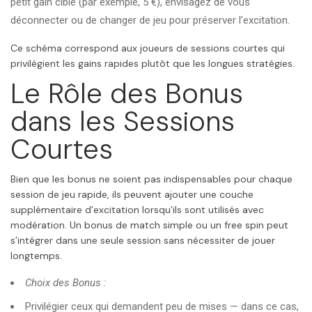
petit gain cible (par exemple, 5 €), envisagez de vous
déconnecter ou de changer de jeu pour préserver l’excitation.
Ce schéma correspond aux joueurs de sessions courtes qui
privilégient les gains rapides plutôt que les longues stratégies.
Le Rôle des Bonus
dans les Sessions
Courtes
Bien que les bonus ne soient pas indispensables pour chaque
session de jeu rapide, ils peuvent ajouter une couche
supplémentaire d’excitation lorsqu’ils sont utilisés avec
modération. Un bonus de match simple ou un free spin peut
s’intégrer dans une seule session sans nécessiter de jouer
longtemps.
Choix des Bonus :
Privilégier ceux qui demandent peu de mises — dans ce cas,