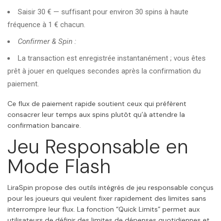
Saisir 30 € — suffisant pour environ 30 spins à haute
fréquence à 1 € chacun.
Confirmer & Spin :
La transaction est enregistrée instantanément ; vous êtes
prêt à jouer en quelques secondes après la confirmation du
paiement.
Ce flux de paiement rapide soutient ceux qui préfèrent
consacrer leur temps aux spins plutôt qu’à attendre la
confirmation bancaire.
Jeu Responsable en
Mode Flash
LiraSpin propose des outils intégrés de jeu responsable conçus
pour les joueurs qui veulent fixer rapidement des limites sans
interrompre leur flux. La fonction “Quick Limits” permet aux
utilisateurs de définir des limites de dépenses quotidiennes et