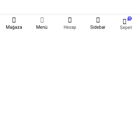
0
Mağaza
Menü
Hesap
Sidebar
Sepet
Kadim kültürlerin tarihinde lavantanın izlerine oldukça sık rastlanır.
Mitolojiden başlayıp günümüze kadar süren yolculuğunda; rengiyle,
kokusuyla, şifalı yönüyle dillere destan lavanta artık Samsun'da.
#SamsunLavantaKokuyor.