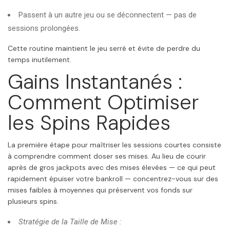
Passent à un autre jeu ou se déconnectent — pas de
sessions prolongées.
Cette routine maintient le jeu serré et évite de perdre du
temps inutilement.
Gains Instantanés :
Comment Optimiser
les Spins Rapides
La première étape pour maîtriser les sessions courtes consiste
à comprendre comment doser ses mises. Au lieu de courir
après de gros jackpots avec des mises élevées — ce qui peut
rapidement épuiser votre bankroll — concentrez-vous sur des
mises faibles à moyennes qui préservent vos fonds sur
plusieurs spins.
Stratégie de la Taille de Mise :