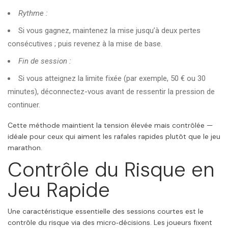
Rythme :
Si vous gagnez, maintenez la mise jusqu’à deux pertes
consécutives ; puis revenez à la mise de base.
Fin de session :
Si vous atteignez la limite fixée (par exemple, 50 € ou 30
minutes), déconnectez-vous avant de ressentir la pression de
continuer.
Cette méthode maintient la tension élevée mais contrôlée —
idéale pour ceux qui aiment les rafales rapides plutôt que le jeu
marathon.
Contrôle du Risque en
Jeu Rapide
Une caractéristique essentielle des sessions courtes est le
contrôle du risque via des micro‑décisions. Les joueurs fixent