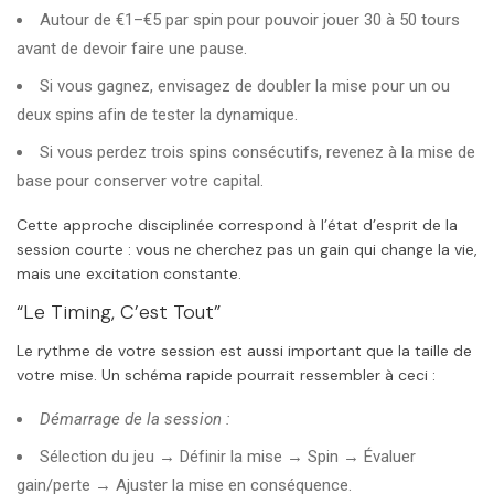
Autour de €1–€5 par spin pour pouvoir jouer 30 à 50 tours
avant de devoir faire une pause.
Si vous gagnez, envisagez de doubler la mise pour un ou
deux spins afin de tester la dynamique.
Si vous perdez trois spins consécutifs, revenez à la mise de
base pour conserver votre capital.
Cette approche disciplinée correspond à l’état d’esprit de la
session courte : vous ne cherchez pas un gain qui change la vie,
mais une excitation constante.
“Le Timing, C’est Tout”
Le rythme de votre session est aussi important que la taille de
votre mise. Un schéma rapide pourrait ressembler à ceci :
Démarrage de la session :
Sélection du jeu → Définir la mise → Spin → Évaluer
gain/perte → Ajuster la mise en conséquence.