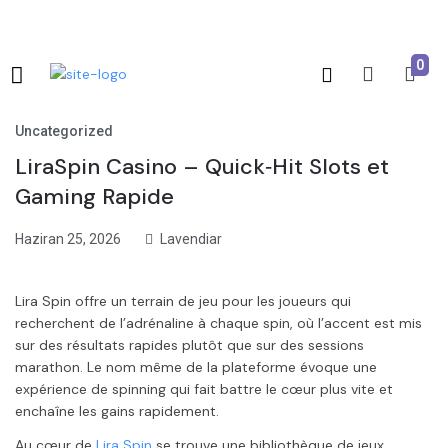
0
Uncategorized
LiraSpin Casino – Quick‑Hit Slots et
Gaming Rapide
Haziran 25, 2026
Lavendiar
Lira Spin offre un terrain de jeu pour les joueurs qui
recherchent de l’adrénaline à chaque spin, où l’accent est mis
sur des résultats rapides plutôt que sur des sessions
marathon. Le nom même de la plateforme évoque une
expérience de spinning qui fait battre le cœur plus vite et
enchaîne les gains rapidement.
Au cœur de
Lira Spin
se trouve une bibliothèque de jeux