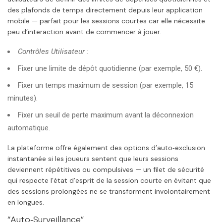
des plafonds de temps directement depuis leur application
mobile — parfait pour les sessions courtes car elle nécessite
peu d’interaction avant de commencer à jouer.
Contrôles Utilisateur :
Fixer une limite de dépôt quotidienne (par exemple, 50 €).
Fixer un temps maximum de session (par exemple, 15
minutes).
Fixer un seuil de perte maximum avant la déconnexion
automatique.
La plateforme offre également des options d’auto‑exclusion
instantanée si les joueurs sentent que leurs sessions
deviennent répétitives ou compulsives — un filet de sécurité
qui respecte l’état d’esprit de la session courte en évitant que
des sessions prolongées ne se transforment involontairement
en longues.
“Auto‑Surveillance”