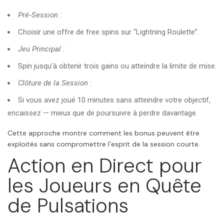
Pré‑Session :
Choisir une offre de free spins sur “Lightning Roulette”.
Jeu Principal :
Spin jusqu’à obtenir trois gains ou atteindre la limite de mise.
Clôture de la Session :
Si vous avez joué 10 minutes sans atteindre votre objectif,
encaissez — mieux que de poursuivre à perdre davantage.
Cette approche montre comment les bonus peuvent être
exploités sans compromettre l’esprit de la session courte.
Action en Direct pour
les Joueurs en Quête
de Pulsations