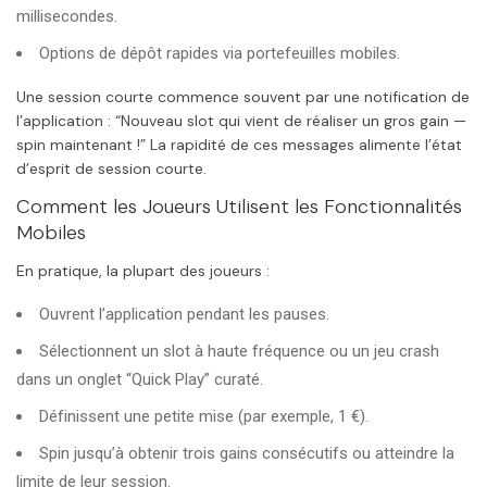
millisecondes.
Options de dépôt rapides via portefeuilles mobiles.
Une session courte commence souvent par une notification de
l’application : “Nouveau slot qui vient de réaliser un gros gain —
spin maintenant !” La rapidité de ces messages alimente l’état
d’esprit de session courte.
Comment les Joueurs Utilisent les Fonctionnalités
Mobiles
En pratique, la plupart des joueurs :
Ouvrent l’application pendant les pauses.
Sélectionnent un slot à haute fréquence ou un jeu crash
dans un onglet “Quick Play” curaté.
Définissent une petite mise (par exemple, 1 €).
Spin jusqu’à obtenir trois gains consécutifs ou atteindre la
limite de leur session.