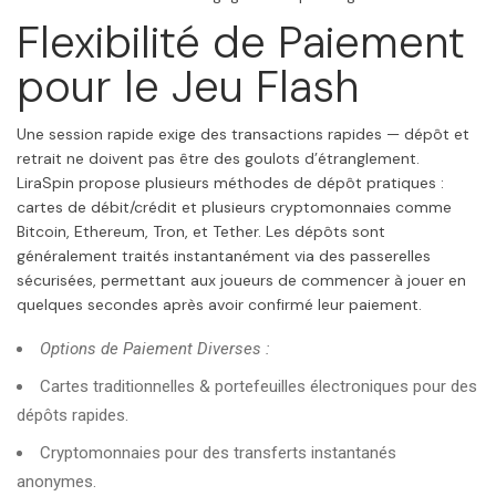
Flexibilité de Paiement
pour le Jeu Flash
Une session rapide exige des transactions rapides — dépôt et
retrait ne doivent pas être des goulots d’étranglement.
LiraSpin propose plusieurs méthodes de dépôt pratiques :
cartes de débit/crédit et plusieurs cryptomonnaies comme
Bitcoin, Ethereum, Tron, et Tether. Les dépôts sont
généralement traités instantanément via des passerelles
sécurisées, permettant aux joueurs de commencer à jouer en
quelques secondes après avoir confirmé leur paiement.
Options de Paiement Diverses :
Cartes traditionnelles & portefeuilles électroniques pour des
dépôts rapides.
Cryptomonnaies pour des transferts instantanés
anonymes.