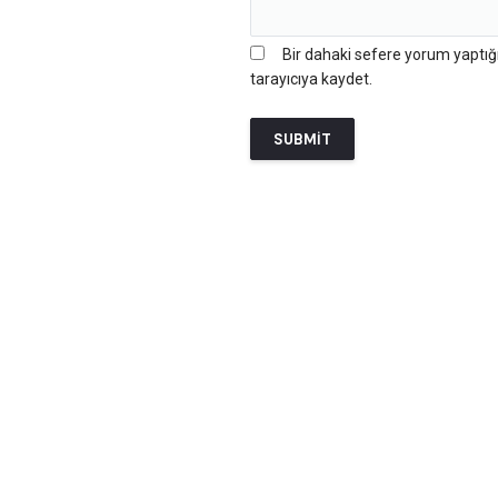
Bir dahaki sefere yorum yaptığ
tarayıcıya kaydet.