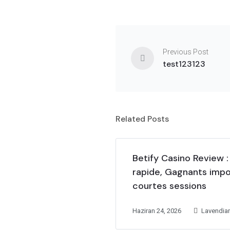
Previous Post
test123123
Related Posts
Betify Casino Review :
rapide, Gagnants impo
courtes sessions
Haziran 24, 2026
Lavendiar