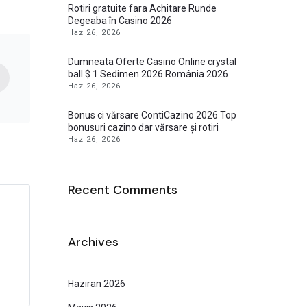
Rotiri gratuite fara Achitare Runde
Degeaba în Casino 2026
Haz 26, 2026
Dumneata Oferte Casino Online crystal
ball $ 1 Sedimen 2026 România 2026
Vegas Casino Online online Bonusuri
Haz 26, 2026
exclusive
Bonus ci vărsare ContiCazino 2026 Top
bonusuri cazino dar vărsare și rotiri
gratuite
Haz 26, 2026
Recent Comments
Archives
Haziran 2026